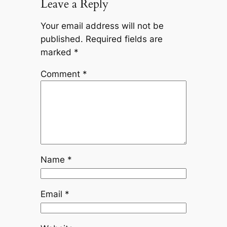
Leave a Reply
Your email address will not be
published.
Required fields are
marked
*
Comment
*
Name
*
Email
*