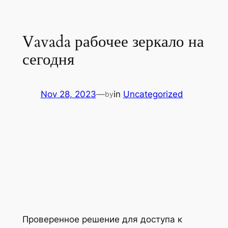
Skip
to
Vavada рабочее зеркало на
content
сегодня
Nov 28, 2023
—
in
Uncategorized
by
Проверенное решение для доступа к