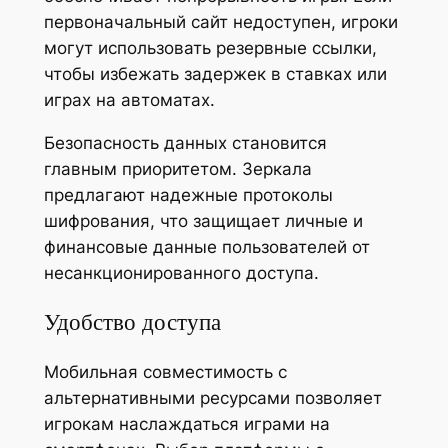
первоначальный сайт недоступен, игроки
могут использовать резервные ссылки,
чтобы избежать задержек в ставках или
играх на автоматах.
Безопасность данных становится
главным приоритетом. Зеркала
предлагают надежные протоколы
шифрования, что защищает личные и
финансовые данные пользователей от
несанкционированного доступа.
Удобство доступа
Мобильная совместимость с
альтернативными ресурсами позволяет
игрокам наслаждаться играми на