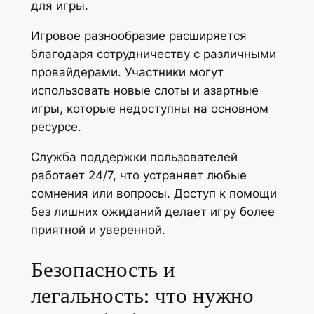
для игры.
Игровое разнообразие расширяется
благодаря сотрудничеству с различными
провайдерами. Участники могут
использовать новые слоты и азартные
игры, которые недоступны на основном
ресурсе.
Служба поддержки пользователей
работает 24/7, что устраняет любые
сомнения или вопросы. Доступ к помощи
без лишних ожиданий делает игру более
приятной и уверенной.
Безопасность и
легальность: что нужно