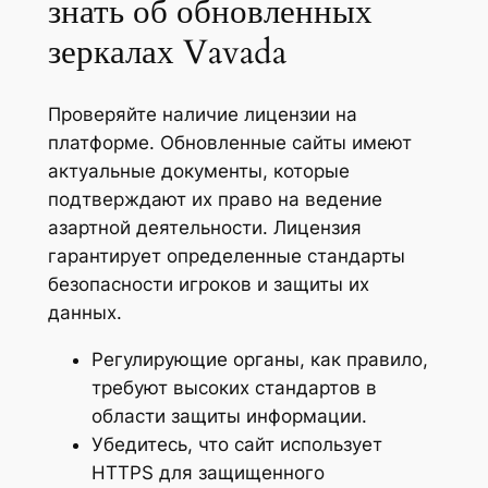
знать об обновленных
зеркалах Vavada
Проверяйте наличие лицензии на
платформе. Обновленные сайты имеют
актуальные документы, которые
подтверждают их право на ведение
азартной деятельности. Лицензия
гарантирует определенные стандарты
безопасности игроков и защиты их
данных.
Регулирующие органы, как правило,
требуют высоких стандартов в
области защиты информации.
Убедитесь, что сайт использует
HTTPS для защищенного