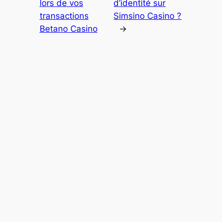
lors de vos
d’identité sur
transactions
Simsino Casino ?
Betano Casino
→