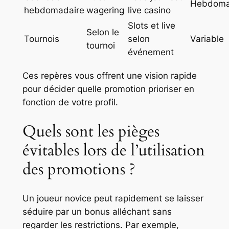
Hebdoma
hebdomadaire
wagering
live casino
Slots et live
Selon le
Tournois
selon
Variable
tournoi
événement
Ces repères vous offrent une vision rapide
pour décider quelle promotion prioriser en
fonction de votre profil.
Quels sont les pièges
évitables lors de l’utilisation
des promotions ?
Un joueur novice peut rapidement se laisser
séduire par un bonus alléchant sans
regarder les restrictions. Par exemple,