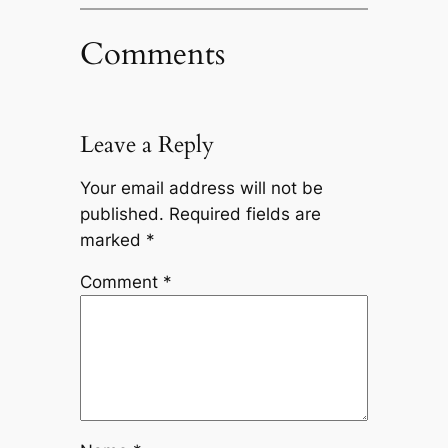
Comments
Leave a Reply
Your email address will not be
published.
Required fields are
marked
*
Comment
*