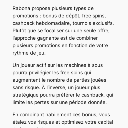
Rabona propose plusieurs types de
promotions : bonus de dépôt, free spins,
cashback hebdomadaire, tournois exclusifs.
Plutôt que se focaliser sur une seule offre,
l’approche gagnante est de combiner
plusieurs promotions en fonction de votre
rythme de jeu.
Un joueur actif sur les machines à sous
pourra privilégier les free spins qui
augmentent le nombre de parties jouées
sans risque. À l’inverse, un joueur plus
stratégique pourra préférer le cashback, qui
limite les pertes sur une période donnée.
En combinant habilement ces bonus, vous
étalez vos risques et optimisez votre capital