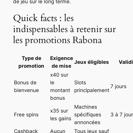
de jeu sur le long terme.
Quick facts : les
indispensables à retenir sur
les promotions Rabona
Type de
Exigence
Jeux éligibles
Valid
promotion
de mise
x40 sur
Bonus de
le
Slots
7 jours
bienvenue
montant
principalement
bonus
Machines
x35 sur
Free spins
spécifiques
3 à 7 jou
les gains
annoncées
Cashback
Aucun
Tous jeux sauf