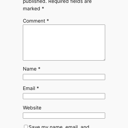
published.
Required fields are
marked
*
Comment
*
Name
*
Email
*
Website
Save my name, email, and