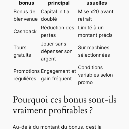
bonus
principal
usuelles
Bonus de
Capital initial
Mise x20 avant
bienvenue
doublé
retrait
Réduction des
Limité à un
Cashback
pertes
montant précis
Jouer sans
Tours
Sur machines
dépenser son
gratuits
sélectionnées
argent
Conditions
Promotions
Engagement et
variables selon
régulières
gain fréquent
promo
Pourquoi ces bonus sont-ils
vraiment profitables ?
Au-delà du montant du bonus, c’est la