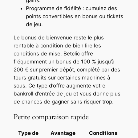
gains.
Programme de fidélité : cumulez des
points convertibles en bonus ou tickets
de jeu.
Le bonus de bienvenue reste le plus
rentable à condition de bien lire les
conditions de mise. Betclic offre
fréquemment un bonus de 100 % jusqu’à
200 € sur premier dépôt, complété par des
tours gratuits sur certaines machines à
sous. Ce type d’offre augmente votre
bankroll d’entrée de jeu et vous donne plus
de chances de gagner sans risquer trop.
Petite comparaison rapide
Type de
Avantage
Conditions