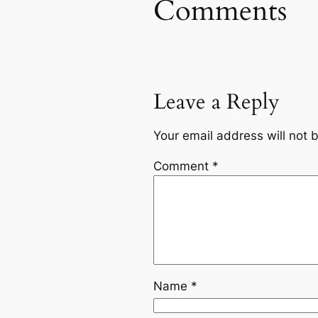
Comments
Leave a Reply
Your email address will not 
Comment
*
Name
*