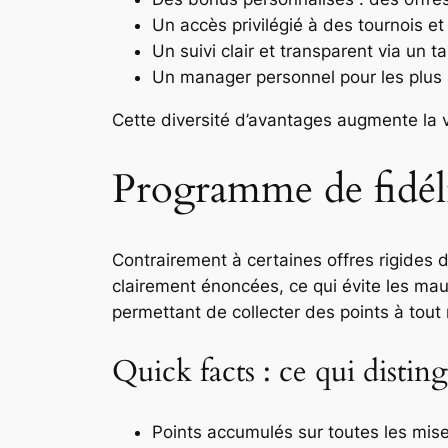
Un accès privilégié à des tournois 
Un suivi clair et transparent via un
Un manager personnel pour les plus h
Cette diversité d’avantages augmente la 
Programme de fidéli
Contrairement à certaines offres rigides d
clairement énoncées, ce qui évite les ma
permettant de collecter des points à tou
Quick facts : ce qui disti
Points accumulés sur toutes les mise