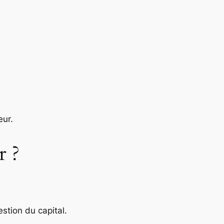
eur.
r ?
stion du capital.