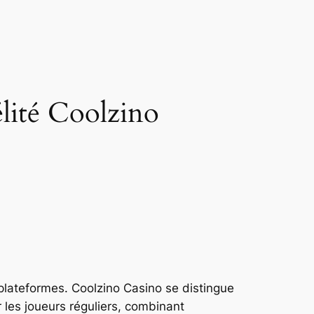
élité Coolzino
plateformes. Coolzino Casino se distingue
 les joueurs réguliers, combinant