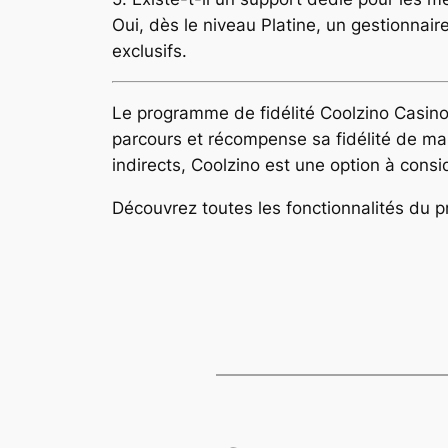
Oui, dès le niveau Platine, un gestionnai
exclusifs.
Le programme de fidélité Coolzino Casino
parcours et récompense sa fidélité de man
indirects, Coolzino est une option à cons
Découvrez toutes les fonctionnalités du