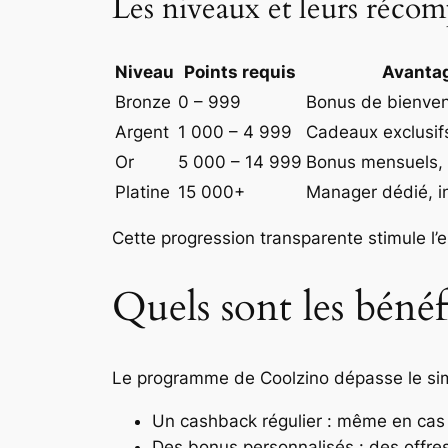
Les niveaux et leurs réco
Niveau
Points requis
Avantag
Bronze
0 – 999
Bonus de bienve
Argent
1 000 – 4 999
Cadeaux exclusif
Or
5 000 – 14 999
Bonus mensuels,
Platine
15 000+
Manager dédié, in
Cette progression transparente stimule l’en
Quels sont les bénéf
Le programme de Coolzino dépasse le simp
Un cashback régulier : même en cas de
Des bonus personnalisés : des offre