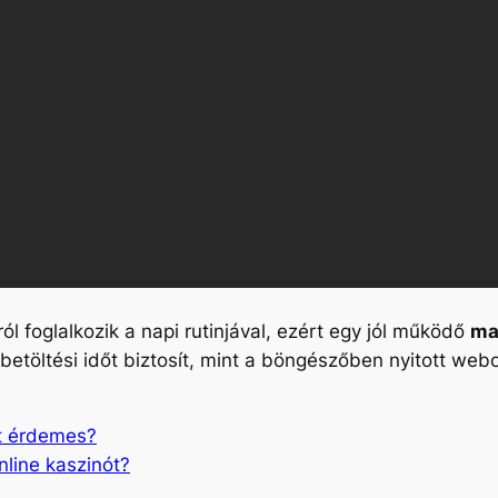
l foglalkozik a napi rutinjával, ezért egy jól működő
ma
etöltési időt biztosít, mint a böngészőben nyitott webo
rt érdemes?
line kaszinót?