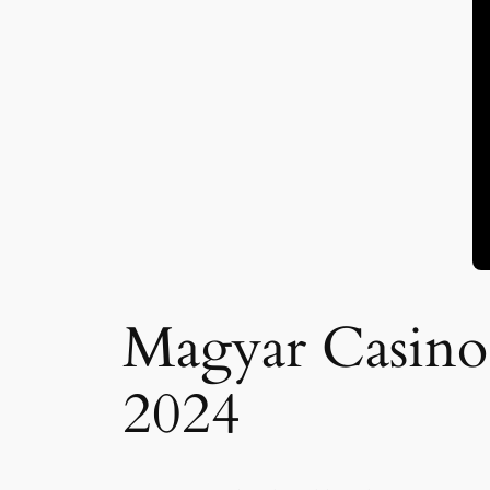
Magyar Casino 
2024