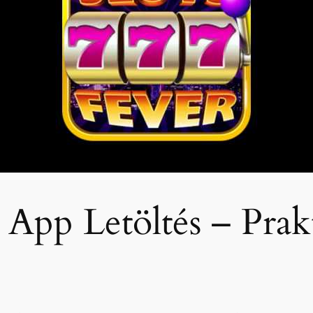
App Letöltés – Prak