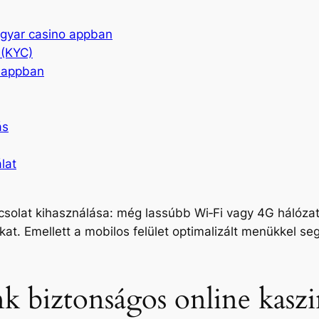
magyar casino appban
 (KYC)
t appban
ás
lat
pcsolat kihasználása: még lassúbb Wi‑Fi vagy 4G hálózat
okat. Emellett a mobilos felület optimalizált menükkel se
k biztonságos online kaszi