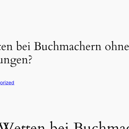
tten bei Buchmachern ohn
ungen?
orized
s Wetten bei Buchma