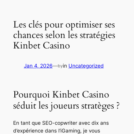
Skip
to
Les clés pour optimiser ses
content
chances selon les stratégies
Kinbet Casino
Jan 4, 2026
—
in
Uncategorized
by
Pourquoi Kinbet Casino
séduit les joueurs stratèges ?
En tant que SEO-copwriter avec dix ans
d’expérience dans l’iGaming, je vous