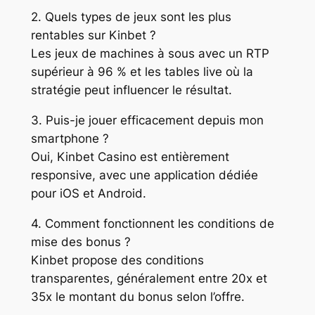
2. Quels types de jeux sont les plus
rentables sur Kinbet ?
Les jeux de machines à sous avec un RTP
supérieur à 96 % et les tables live où la
stratégie peut influencer le résultat.
3. Puis-je jouer efficacement depuis mon
smartphone ?
Oui, Kinbet Casino est entièrement
responsive, avec une application dédiée
pour iOS et Android.
4. Comment fonctionnent les conditions de
mise des bonus ?
Kinbet propose des conditions
transparentes, généralement entre 20x et
35x le montant du bonus selon l’offre.