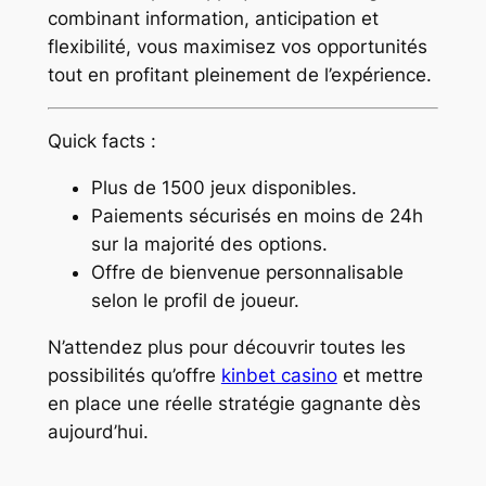
combinant information, anticipation et
flexibilité, vous maximisez vos opportunités
tout en profitant pleinement de l’expérience.
Quick facts :
Plus de 1500 jeux disponibles.
Paiements sécurisés en moins de 24h
sur la majorité des options.
Offre de bienvenue personnalisable
selon le profil de joueur.
N’attendez plus pour découvrir toutes les
possibilités qu’offre
kinbet casino
et mettre
en place une réelle stratégie gagnante dès
aujourd’hui.