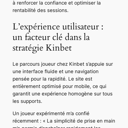
à renforcer la confiance et optimiser la
rentabilité des sessions.
L’expérience utilisateur :
un facteur clé dans la
stratégie Kinbet
Le parcours joueur chez Kinbet s’appuie sur
une interface fluide et une navigation
pensée pour la rapidité. Le site est
entièrement optimisé pour mobile, ce qui
garantit une expérience homogène sur tous
les supports.
Un joueur expérimenté m’a confié
récemment : « La simplicité de prise en main