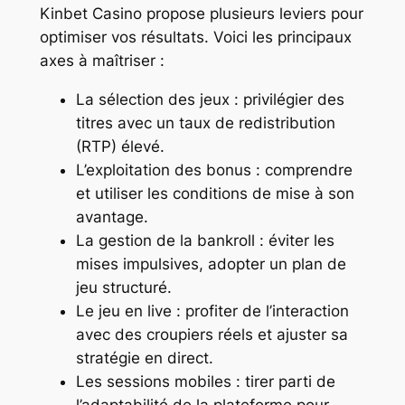
Kinbet Casino propose plusieurs leviers pour
optimiser vos résultats. Voici les principaux
axes à maîtriser :
La sélection des jeux : privilégier des
titres avec un taux de redistribution
(RTP) élevé.
L’exploitation des bonus : comprendre
et utiliser les conditions de mise à son
avantage.
La gestion de la bankroll : éviter les
mises impulsives, adopter un plan de
jeu structuré.
Le jeu en live : profiter de l’interaction
avec des croupiers réels et ajuster sa
stratégie en direct.
Les sessions mobiles : tirer parti de
l’adaptabilité de la plateforme pour